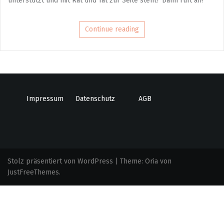
unterstützt und mit Rat und Tat zur Seite steht? Dann ruft an!
Continue reading
Impressum
Datenschutz
AGB
Stolz präsentiert von WordPress
|
Theme:
Oria
von
JustFreeThemes.