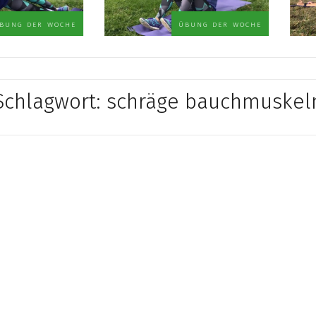
der woche
übung der woche
Schlagwort:
schräge bauchmuskel