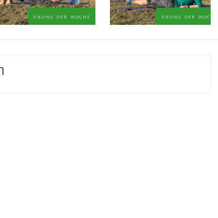
übung der woche
übung der woche
n