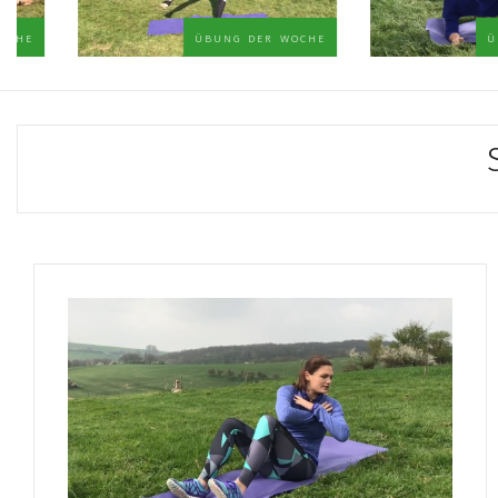
übung der woche
übung 