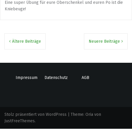
Eine super Übung für eure Oberschenkel und euren Po ist die
Kniebeuge!
Beitragsnavigation
Ältere Beiträge
Neuere Beiträge
Impressum
Datenschutz
AGB
Stolz präsentiert von WordPress
|
Theme:
Oria
von
JustFreeThemes.